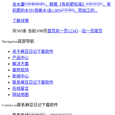
含水量，根据《有机肥标准》，有
机肥的水分(游离水)含≤30%。而加工的...
了解详情
共585条 当前3/98页
首页
前一页
1
2
3
4
5
···
后一页
尾页
底部导航
Navigation
关于麻豆日记下载软件
产品中心
解决方案
案例现场
新闻中心
联系麻豆日记下载软件
在线留言
网站地图
联系麻豆日记下载软件
Contact us